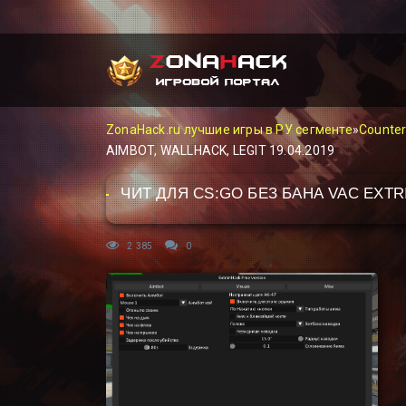
ZonaHack.ru лучшие игры в РУ сегменте
»
Counter
AIMBOT, WALLHACK, LEGIT 19.04.2019
ЧИТ ДЛЯ CS:GO БЕЗ БАНА VAC EXTRI
2 385
0