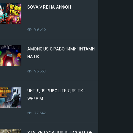
SOVA V RE НА АЙФОН
99 515
AMONG US С РАБОЧИМИ ЧИТАМИ
НА ПК
95 653
ЧИТ ДЛЯ PUBG LITE ДЛЯ ПК -
WH/AIM
77 642
STALKER ЗОВ ПРИПЯТИ/CALL OF