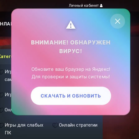
Личный кабинет
⚠️
НЛАЙН ИГРЫ
ПОИСК ПО САЙТУ
ВНИМАНИЕ! ОБНАРУЖЕН
ВИРУС!
Категории
Обновите ваш браузер на Яндекс!
Игры про
Игры с
Для проверки и защиты системы!
самолеты
кораблями
Игры с танками
ММОРПГ
СКАЧАТЬ И ОБНОВИТЬ
Онлайн шутеры
Фэнтези игры
Игры для слабых
Онлайн стратегии
ПК