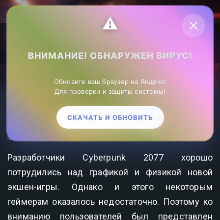
Личный кабинет
⚠️
ВНИМАНИЕ! ОБНАРУЖЕН ВИРУС!
ZonaHack.ru лучшие игры в РУ сегменте
»
Cyberpunk 2077
Обновите ваш браузер на Яндекс!
моды
»Cyberpunk 2077 — мод на физику в игре
Для проверки и защиты системы!
CYBERPUNK 2077 — МОД НА ФИЗИКУ В ИГРЕ
СКАЧАТЬ И ОБНОВИТЬ
1 253
0
Разработчики Cyberpunk 2077 хорошо
потрудились над графикой и физикой новой
экшен-игры. Однако и этого некоторым
геймерам оказалось недостаточно. Поэтому ко
вниманию пользователей был представлен