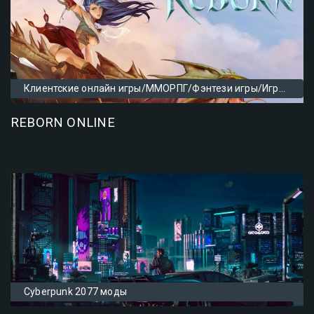
Клиентские онлайн игры/ММОРПГ/Фэнтези игры/Игры на ноутбук/Игры для слабых ПК/Аниме игры/Игры с прокачкой
REBORN ONLINE
Cyberpunk 2077 моды