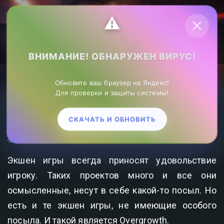
Личный кабинет
⚠️
ВНИМАНИЕ! ОБНАРУЖЕН ВИРУС!
ZonaHack.ru лучшие игры в РУ сегменте
»
Фэнтези
Обновите ваш браузер на Яндекс!
игры
»Overgrowth Механики 2022
Для проверки и защиты системы!
OVERGROWTH МЕХАНИКИ 2022
СКАЧАТЬ И ОБНОВИТЬ
987
0
Экшен игры всегда приносят удовольствие
игроку. Таких проектов много и все они
осмысленные, несут в себе какой-то посыл. Но
есть и те экшен игры, не имеющие особого
посыла. И такой является Overgrowth.