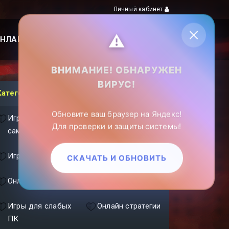
Личный кабинет
⚠️
НЛАЙН ИГРЫ
ПОИСК ПО САЙТУ
ВНИМАНИЕ! ОБНАРУЖЕН
ВИРУС!
Категории
Обновите ваш браузер на Яндекс!
Игры про
Игры с
Для проверки и защиты системы!
самолеты
кораблями
Игры с танками
ММОРПГ
СКАЧАТЬ И ОБНОВИТЬ
Онлайн шутеры
Фэнтези игры
Игры для слабых
Онлайн стратегии
ПК