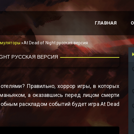
ГЛАВНАЯ
О
имуляторы
»At Dead of Night русская версия
IGHT РУССКАЯ ВЕРСИЯ
 отелями? Правильно, хоррор игры, в которых
с маньяком, а оказавшись перед лицом смерти
добным раскладом событий будет игра At Dead