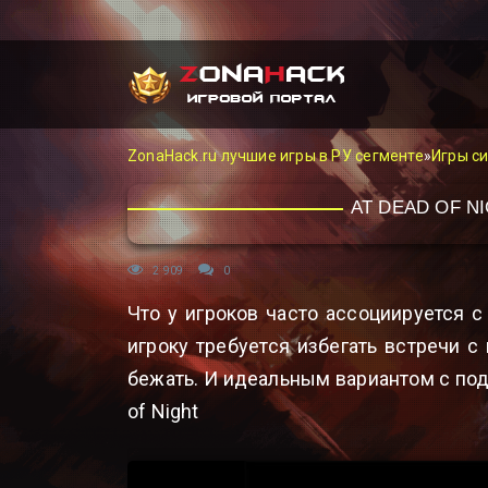
ZonaHack.ru лучшие игры в РУ сегменте
»
Игры с
AT DEAD OF N
2 909
0
Что у игроков часто ассоциируется с
игроку требуется избегать встречи 
бежать. И идеальным вариантом с по
of Night