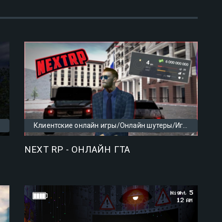
Клиентские онлайн игры/Онлайн шутеры/Игры с другом по сети/Топ бесплатных игр/Популярные онлайн игры/Новые игры /Игры с открытым миром/Скачать игры
NEXT RP - ОНЛАЙН ГТА