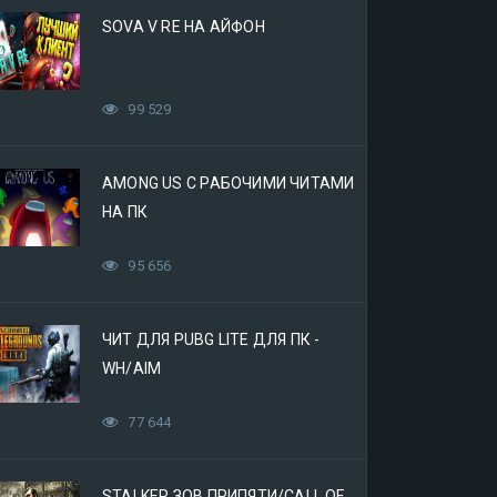
SOVA V RE НА АЙФОН
99 529
AMONG US С РАБОЧИМИ ЧИТАМИ
НА ПК
95 656
ЧИТ ДЛЯ PUBG LITE ДЛЯ ПК -
WH/AIM
77 644
STALKER ЗОВ ПРИПЯТИ/CALL OF