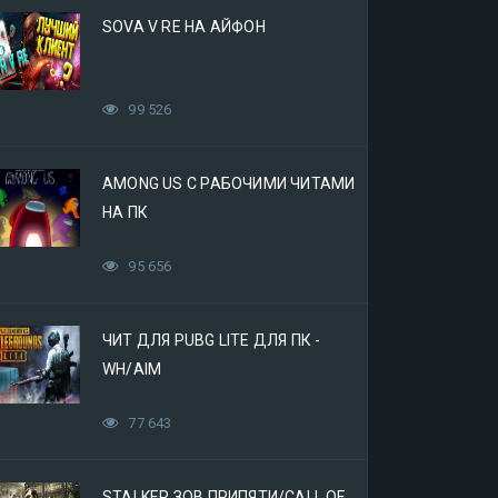
SOVA V RE НА АЙФОН
99 526
AMONG US С РАБОЧИМИ ЧИТАМИ
НА ПК
95 656
ЧИТ ДЛЯ PUBG LITE ДЛЯ ПК -
WH/AIM
77 643
STALKER ЗОВ ПРИПЯТИ/CALL OF