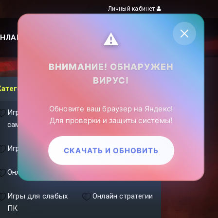
Личный кабинет
⚠️
НЛАЙН ИГРЫ
ПОИСК ПО САЙТУ
ВНИМАНИЕ! ОБНАРУЖЕН
ВИРУС!
Категории
Обновите ваш браузер на Яндекс!
Игры про
Игры с
Для проверки и защиты системы!
самолеты
кораблями
Игры с танками
ММОРПГ
СКАЧАТЬ И ОБНОВИТЬ
Онлайн шутеры
Фэнтези игры
Игры для слабых
Онлайн стратегии
ПК