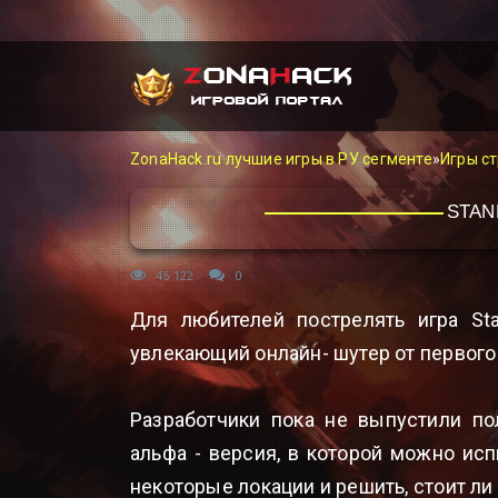
ZonaHack.ru лучшие игры в РУ сегменте
»
Игры с
STAN
45 122
0
Для любителей пострелять игра Sta
увлекающий онлайн- шутер от первого
Разработчики пока не выпустили по
альфа - версия, в которой можно исп
некоторые локации и решить, стоит ли 