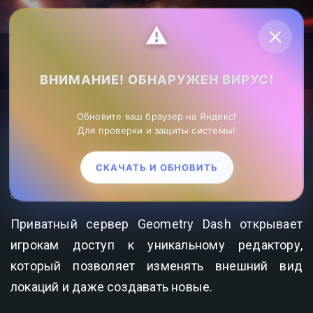
Личный кабинет
⚠️
ВНИМАНИЕ! ОБНАРУЖЕН ВИРУС!
ZonaHack.ru лучшие игры в РУ сегменте
»
Приватные читы
Обновите ваш браузер на Яндекс!
ZonaHack
»Geometry Dash 2.2 Приватный сервер
Для проверки и защиты системы!
GEOMETRY DASH 2.2 ПРИВАТНЫЙ СЕРВЕР
СКАЧАТЬ И ОБНОВИТЬ
2 361
0
Приватный сервер Geometry Dash открывает
игрокам доступ к уникальному редактору,
который позволяет изменять внешний вид
локаций и даже создавать новые.