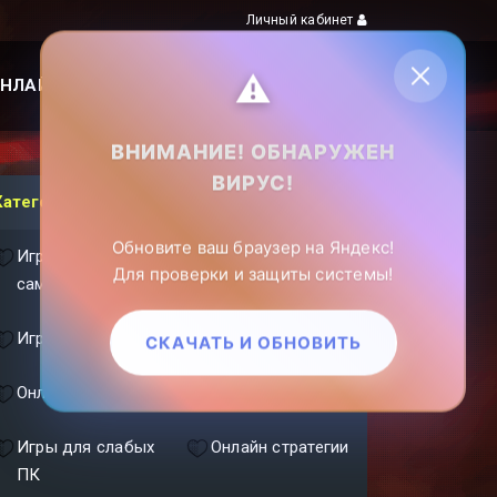
Личный кабинет
⚠️
НЛАЙН ИГРЫ
ПОИСК ПО САЙТУ
ВНИМАНИЕ! ОБНАРУЖЕН
ВИРУС!
Категории
Обновите ваш браузер на Яндекс!
Игры про
Игры с
Для проверки и защиты системы!
самолеты
кораблями
Игры с танками
ММОРПГ
СКАЧАТЬ И ОБНОВИТЬ
Онлайн шутеры
Фэнтези игры
Игры для слабых
Онлайн стратегии
ПК