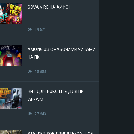
SOVA V RE НА АЙФОН
99 521
AMONG US С РАБОЧИМИ ЧИТАМИ
НА ПК
95 655
ЧИТ ДЛЯ PUBG LITE ДЛЯ ПК -
WH/AIM
77 643
STALKER ЗОВ ПРИПЯТИ/CALL OF