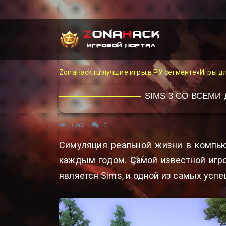
ZonaHack.ru лучшие игры в РУ сегменте
»
Игры д
SIMS 3 СО ВСЕМИ
1 062
0
Симуляция реальной жизни в компью
каждым годом. Самой известной игр
является Sims, и одной из самых успе