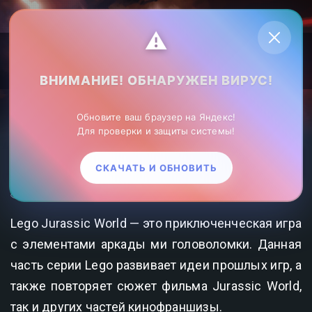
Личный кабинет
⚠️
ВНИМАНИЕ! ОБНАРУЖЕН ВИРУС!
ZonaHack.ru лучшие игры в РУ сегменте
»
Игры для слабых
Обновите ваш браузер на Яндекс!
ПК
»Игра Lego Jurassic World на ПК на русском языке
Для проверки и защиты системы!
ИГРА LEGO JURASSIC WORLD НА ПК НА
СКАЧАТЬ И ОБНОВИТЬ
РУССКОМ ЯЗЫКЕ
810
0
Lego Jurassic World — это приключенческая игра
с элементами аркады ми головоломки. Данная
часть серии Lego развивает идеи прошлых игр, а
также повторяет сюжет фильма Jurassic World,
так и других частей кинофраншизы.