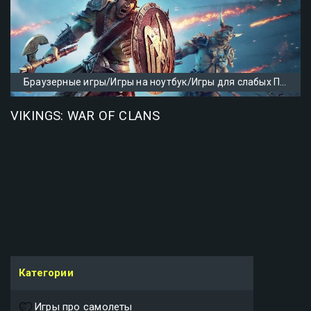
Браузерные игры/Игры на ноутбук/Игры для слабых ПК/Онлайн стратегии/Экономические стратегии/Игры про средневековье/Тактические игры/Скачать игры
VIKINGS: WAR OF CLANS
Категории
Игры про самолеты