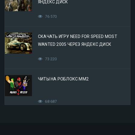
ЯНДЕКС ДИСК
76 570
СКАЧАТЬ ИГРУ NEED FOR SPEED MOST
WANTED 2005 ЧЕРЕЗ ЯНДЕКС ДИСК
73 220
ЧИТЫ НА РОБЛОКС ММ2
68 687