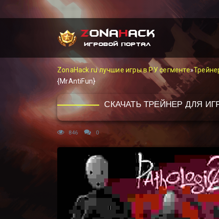
ZonaHack.ru лучшие игры в РУ сегменте
»
Трейне
{MrAntiFun}
СКАЧАТЬ ТРЕЙНЕР ДЛЯ ИГР
846
0