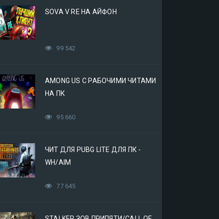
SOVA V RE НА АЙФОН
99 542
AMONG US С РАБОЧИМИ ЧИТАМИ
НА ПК
95 660
ЧИТ ДЛЯ PUBG LITE ДЛЯ ПК -
WH/AIM
77 645
STALKER ЗОВ ПРИПЯТИ/CALL OF