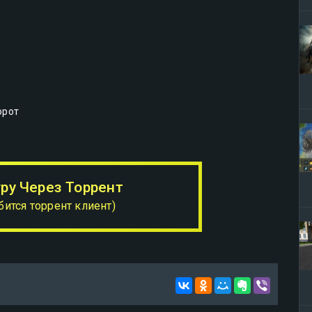
орот
гру Через Торрент
бится торрент клиент)