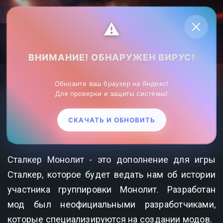
Личный кабинет
⚠️
ВНИМАНИЕ! ОБНАРУЖЕН ВИРУС!
ZonaHack.ru лучшие игры в РУ сегменте
»
Игры
Обновите ваш браузер на Яндекс!
стрелялки
»Сталкер Монолит
Для проверки и защиты системы!
СТАЛКЕР МОНОЛИТ
СКАЧАТЬ И ОБНОВИТЬ
1 337
0
Сталкер Монолит - это дополнение для игры
Сталкер, которое будет ведать нам об истории
участника группировки Монолит. Разработан
мод был неофициальными разработчиками,
которые специализируются на создании модов.